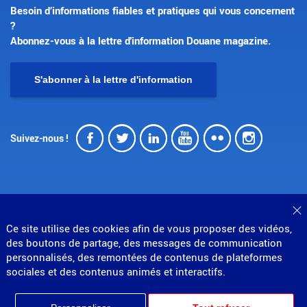
Besoin d’informations fiables et pratiques qui vous concernent
?
Abonnez-vous à la lettre d'information Douane magazine.
S'abonner à la lettre d'information
Facebook
Twitter
LinkedIn
Youtube
Flickr
Insta
Suivez-nous !
F
Ce site utilise des cookies afin de vous proposer des vidéos,
© Direction générale des douanes et droits indirects
des boutons de partage, des messages de communication
MENU
Mentions légales
Données personnelles
personnalisés, des remontées de contenus de plateformes
Gestion des cookies
Accessibilité : partiellement conforme
sociales et des contenus animés et interactifs.
PIED
Plan du site
Partenariats