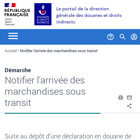
Aller
Aller
Aller
Le portail de la direction
au
à
au
générale des douanes et droits
contenu
la
menu
indirects
recherche
Formul
Accueil
Notifier l'arrivée des marchandises sous transit
de
recher
Démarche
Notifier l'arrivée des
marchandises sous
Impri
En
transit
Pa
Suite au dépôt d’une déclaration en douane de