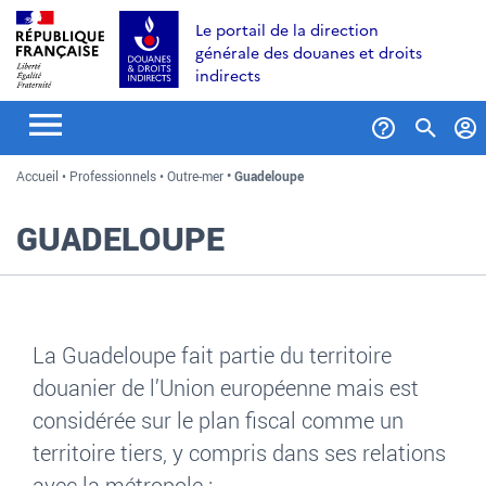
Aller
Aller
Aller
Le portail de la direction
au
à
au
générale des douanes et droits
contenu
la
menu
indirects
recherche
Formul
Accueil
Professionnels
Outre-mer
Guadeloupe
de
recher
GUADELOUPE
La Guadeloupe fait partie du territoire
douanier de l’Union européenne mais est
considérée sur le plan fiscal comme un
territoire tiers, y compris dans ses relations
avec la métropole
: