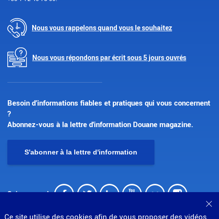
Nous vous rappelons quand vous le souhaitez
Nous vous répondons par écrit sous 5 jours ouvrés
Besoin d’informations fiables et pratiques qui vous concernent
?
Abonnez-vous à la lettre d'information Douane magazine.
S'abonner à la lettre d'information
Facebook
Twitter
LinkedIn
Youtube
Flickr
Insta
Suivez-nous !
Fe
Ce site utilise des cookies afin de vous proposer des vidéos,