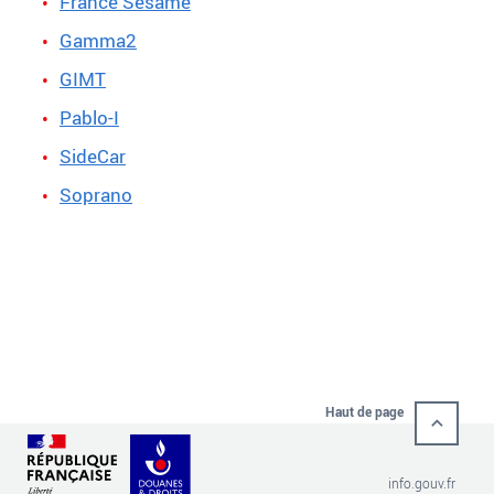
France Sésame
Gamma2
GIMT
Pablo-I
SideCar
Soprano
Haut de page
info.gouv.fr