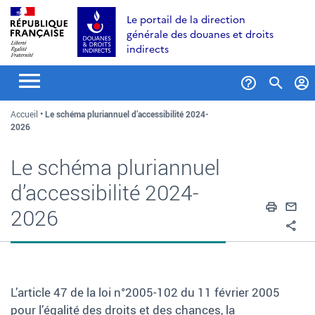
Aller
Aller
Aller
Le portail de la direction
au
à
au
générale des douanes et droits
contenu
la
menu
indirects
recherche
Formul
Accueil
Le schéma pluriannuel d’accessibilité 2024-
de
2026
recher
Le schéma pluriannuel
d’accessibilité 2024-
Impri
En
2026
Pa
L’article 47 de la loi n°2005-102 du 11 février 2005
pour l’égalité des droits et des chances, la