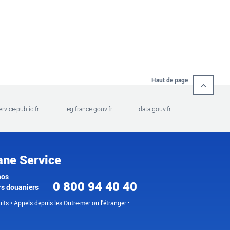
Haut de page
ervice-public.fr
legifrance.gouv.fr
data.gouv.fr
ane Service
nos
0 800 94 40 40
rs douaniers
its • Appels depuis les Outre-mer ou l'étranger :