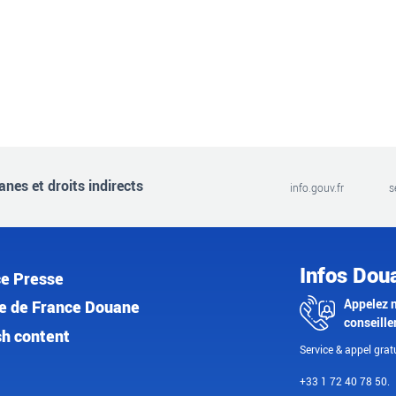
nes et droits indirects
info.gouv.fr
s
Infos Dou
e Presse
Appelez 
e de France Douane
conseille
sh content
Service & appel gratu
+33 1 72 40 78 50.