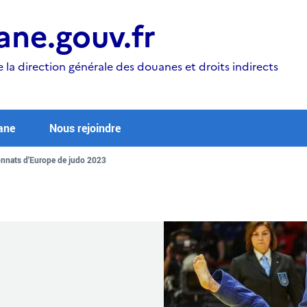
ne.gouv.fr
e la direction générale des douanes et droits indirects
ane
Nous rejoindre
nnats d'Europe de judo 2023