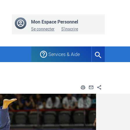
Mon Espace Personnel
Se connecter
S'inscrire
Services & Aide
Formulaire
de
recherche
Imprimer
Envoyer par em
Partager