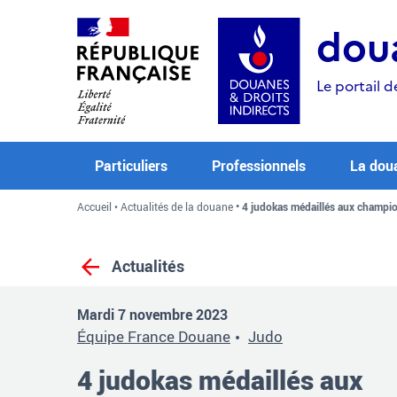
Aller
Aller
Aller
au
à
au
doua
contenu
la
menu
recherche
Le portail d
Particuliers
Professionnels
La dou
Accueil
Actualités de la douane
4 judokas médaillés aux champio
Actualités
Mardi 7 novembre 2023
Équipe France Douane
Judo
4 judokas médaillés aux