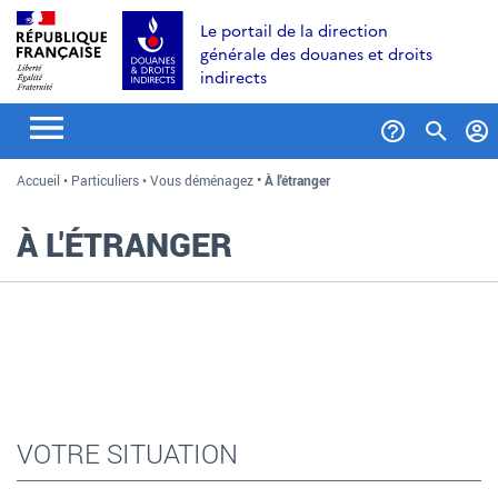
Aller
Aller
Aller
Le portail de la direction
au
à
au
générale des douanes et droits
contenu
la
menu
indirects
recherche
Formul
Accueil
Particuliers
Vous déménagez
À l'étranger
de
recher
À L'ÉTRANGER
VOTRE SITUATION