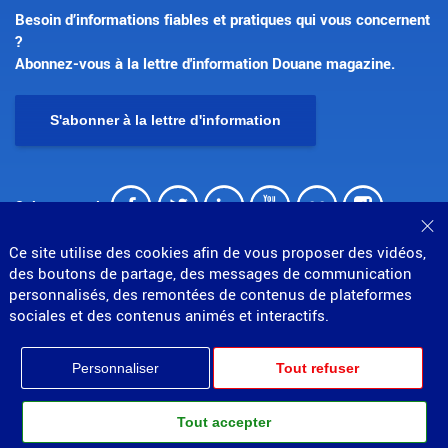
Besoin d’informations fiables et pratiques qui vous concernent
?
Abonnez-vous à la lettre d'information Douane magazine.
S'abonner à la lettre d'information
Facebook
Twitter
LinkedIn
Youtube
Flickr
Insta
Suivez-nous !
Fe
Ce site utilise des cookies afin de vous proposer des vidéos,
des boutons de partage, des messages de communication
personnalisés, des remontées de contenus de plateformes
sociales et des contenus animés et interactifs.
© Direction générale des douanes et droits indirects
Personnaliser
Tout refuser
MENU
Mentions légales
Données personnelles
Gestion des cookies
Accessibilité : partiellement conforme
PIED
Plan du site
Tout accepter
Partenariats