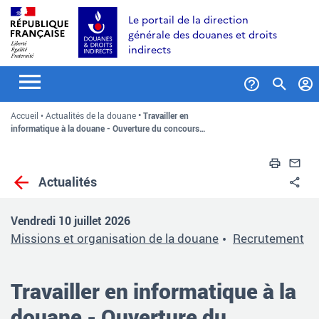
Aller
Aller
Aller
Le portail de la direction
au
à
au
générale des douanes et droits
contenu
la
menu
indirects
recherche
Formul
Accueil
Actualités de la douane
Travailler en
de
informatique à la douane - Ouverture du concours…
recher
Impri
En
Actualités
Pa
Vendredi 10 juillet 2026
Missions et organisation de la douane
Recrutement
Travailler en informatique à la
douane - Ouverture du