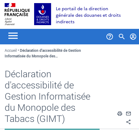
Aller
Aller
Aller
Le portail de la direction
au
à
au
générale des douanes et droits
contenu
la
menu
indirects
recherche
Formul
Accueil
Déclaration d'accessibilité de Gestion
de
Informatisée du Monopole des…
recher
Déclaration
d'accessibilité de
Gestion Informatisée
du Monopole des
Impri
En
Tabacs (GIMT)
Pa