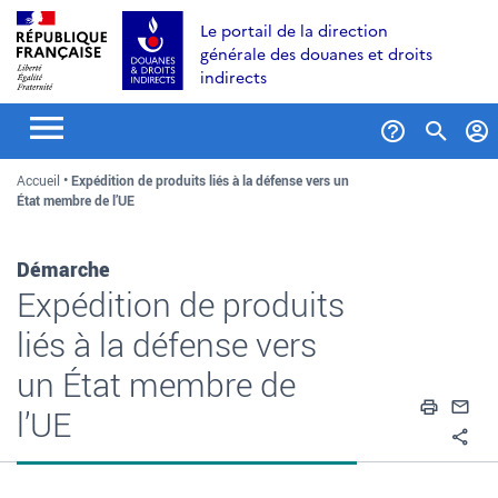
Aller
Aller
Aller
Le portail de la direction
au
à
au
générale des douanes et droits
contenu
la
menu
indirects
recherche
Formul
Accueil
Expédition de produits liés à la défense vers un
de
État membre de l’UE
recher
Démarche
Expédition de produits
liés à la défense vers
un État membre de
Impri
En
l’UE
Pa