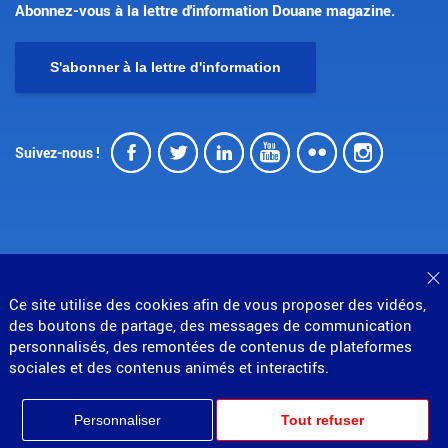
Abonnez-vous à la lettre d'information Douane magazine.
S'abonner à la lettre d'information
Facebook
Twitter
LinkedIn
Youtube
Flickr
Insta
Suivez-nous !
F
© Direction générale des douanes et droits indirects
Ce site utilise des cookies afin de vous proposer des vidéos,
MENU
Mentions légales
Données personnelles
des boutons de partage, des messages de communication
Gestion des cookies
Accessibilité : partiellement conforme
personnalisés, des remontées de contenus de plateformes
PIED
Plan du site
sociales et des contenus animés et interactifs.
Partenariats
DE
Personnaliser
Tout refuser
PAGE