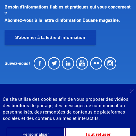
Besoin d’informations fiables et pratiques qui vous concernent
?
Abonnez-vous à la lettre d'information Douane magazine.
S'abonner à la lettre d'information
Facebook
Twitter
LinkedIn
Youtube
Flickr
Insta
Suivez-nous !
F
Ce site utilise des cookies afin de vous proposer des vidéos,
© Direction générale des douanes et droits indirects
des boutons de partage, des messages de communication
personnalisés, des remontées de contenus de plateformes
MENU
Mentions légales
Données personnelles
sociales et des contenus animés et interactifs.
Gestion des cookies
Accessibilité : partiellement conforme
PIED
Plan du site
Personnaliser
Tout refuser
Partenariats