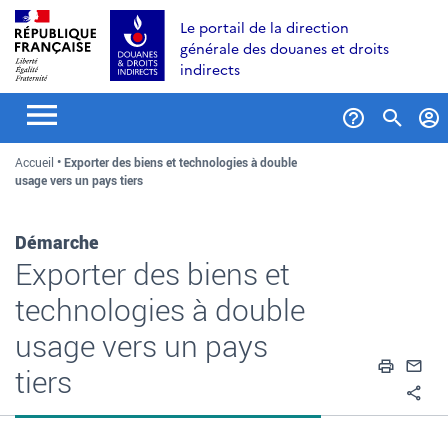
Aller
Aller
Aller
Le portail de la direction
au
à
au
générale des douanes et droits
contenu
la
menu
indirects
recherche
Formul
Accueil
Exporter des biens et technologies à double
de
usage vers un pays tiers
recher
Démarche
Exporter des biens et
technologies à double
usage vers un pays
Impri
En
tiers
Pa