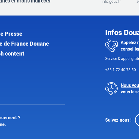
nes et droits indirects
info.gouv.fr
s
Infos Dou
e Presse
Appelez 
e de France Douane
conseille
sh content
Service & appel gratu
+33 1 72 40 78 50.
Nous vou
vous le s
ncernent ?
Suivez-nous !
ne.