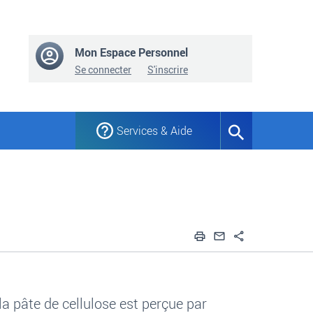
Mon Espace Personnel
Se connecter
S'inscrire
Services & Aide
Formulaire
de
recherche
Imprimer
Envoyer par em
Partager
la pâte de cellulose est perçue par