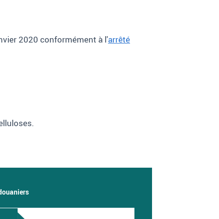
anvier 2020 conformément à l'
arrêté
elluloses.
 douaniers