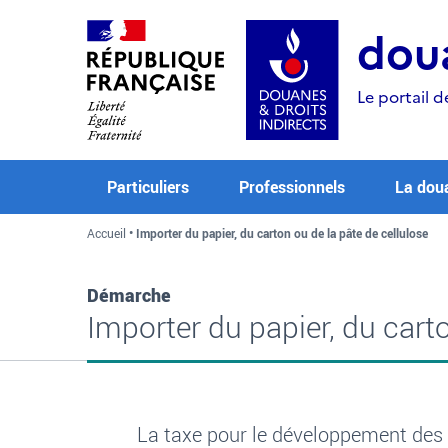
Aller
Aller
Aller
au
à
au
doua
contenu
la
menu
recherche
Le portail d
Particuliers
Professionnels
La dou
Accueil
Importer du papier, du carton ou de la pâte de cellulose
Démarche
Importer du papier, du carto
La taxe pour le développement des i