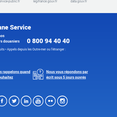
ervice-public.fr
legifrance.gouv.fr
data.gouv.fr
ane Service
nos
0 800 94 40 40
rs douaniers
its • Appels depuis les Outre-mer ou l'étranger :
s rappelons quand
Nous vous répondons par
ouhaitez
écrit sous 5 jours ouvrés
Facebook
Twitter
LinkedIn
Youtube
Flickr
Instagram