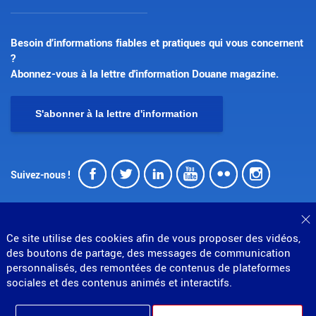
Besoin d’informations fiables et pratiques qui vous concernent
?
Abonnez-vous à la lettre d'information Douane magazine.
S'abonner à la lettre d'information
Facebook
Twitter
LinkedIn
Youtube
Flickr
Insta
Suivez-nous !
F
Ce site utilise des cookies afin de vous proposer des vidéos,
des boutons de partage, des messages de communication
personnalisés, des remontées de contenus de plateformes
© Direction générale des douanes et droits indirects
sociales et des contenus animés et interactifs.
MENU
Mentions légales
Données personnelles
Gestion des cookies
Accessibilité : partiellement conforme