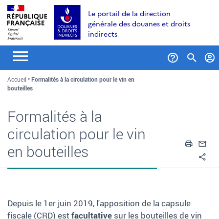
Aller
Aller
Aller
Le portail de la direction
au
à
au
générale des douanes et droits
contenu
la
menu
indirects
recherche
Formul
Accueil
Formalités à la circulation pour le vin en
de
bouteilles
recher
Formalités à la
circulation pour le vin
Impri
En
en bouteilles
Pa
Depuis le 1er juin 2019, l'apposition de la capsule
fiscale (CRD) est
facultative
sur les bouteilles de vin