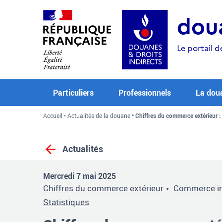
Aller
Aller
Aller
au
à
au
doua
contenu
la
menu
recherche
Le portail d
Particuliers
Professionnels
La dou
Accueil
Actualités de la douane
Chiffres du commerce extérieur : 
Actualités
Mercredi 7 mai 2025
Chiffres du commerce extérieur
Commerce in
Statistiques