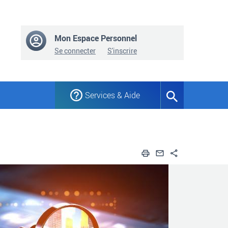
Mon Espace Personnel
Se connecter
S'inscrire
Services & Aide
Formulaire
de
recherche
Imprimer
Envoyer par em
Partager