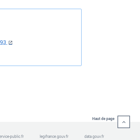
393
Haut de page
ervice-public.fr
legifrance.gouv.fr
data.gouv.fr