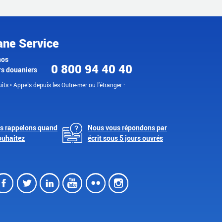
ane Service
nos
0 800 94 40 40
rs douaniers
its • Appels depuis les Outre-mer ou l'étranger :
s rappelons quand
Nous vous répondons par
ouhaitez
écrit sous 5 jours ouvrés
Facebook
Twitter
LinkedIn
Youtube
Flickr
Instagram