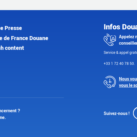
Infos Dou
e Presse
Appelez 
e de France Douane
conseille
sh content
Service & appel gratu
+33 1 72 40 78 50.
Nous vou
vous le s
ncernent ?
Suivez-nous !
ne.