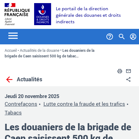
Aller
Aller
Aller
Le portail de la direction
au
à
au
générale des douanes et droits
contenu
la
menu
indirects
recherche
Formul
Accueil
Actualités de la douane
Les douaniers de la
de
brigade de Caen saisissent 500 kg de tabac…
recher
Impri
En
Actualités
Pa
Jeudi 20 novembre 2025
Contrefaçons
Lutte contre la fraude et les trafics
Tabacs
Les douaniers de la brigade de
Caen saisissent 500 kg de