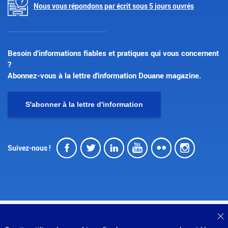
Nous vous répondons par écrit sous 5 jours ouvrés
Besoin d’informations fiables et pratiques qui vous concernent
?
Abonnez-vous à la lettre d'information Douane magazine.
S'abonner à la lettre d'information
Facebook
Twitter
LinkedIn
Youtube
Flickr
Insta
Suivez-nous !
© Direction générale des douanes et droits indirects
F