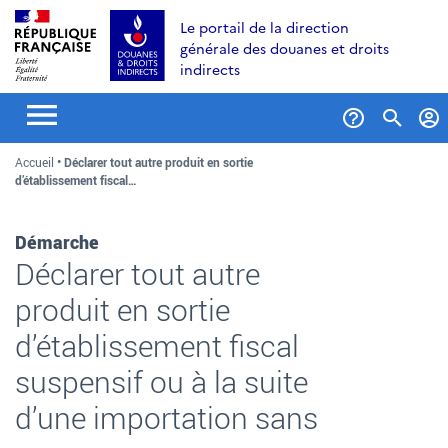
Aller
Aller
Aller
Le portail de la direction
au
à
au
générale des douanes et droits
contenu
la
menu
indirects
recherche
Formul
Accueil
Déclarer tout autre produit en sortie
de
d’établissement fiscal…
recher
Démarche
Déclarer tout autre
produit en sortie
d’établissement fiscal
suspensif ou à la suite
d’une importation sans