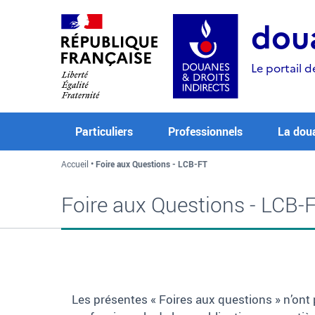
Aller
Aller
Aller
au
à
au
doua
contenu
la
menu
recherche
Le portail d
Particuliers
Professionnels
La dou
Accueil
Foire aux Questions - LCB-FT
Foire aux Questions - LCB-
Les présentes « Foires aux questions » n’ont 