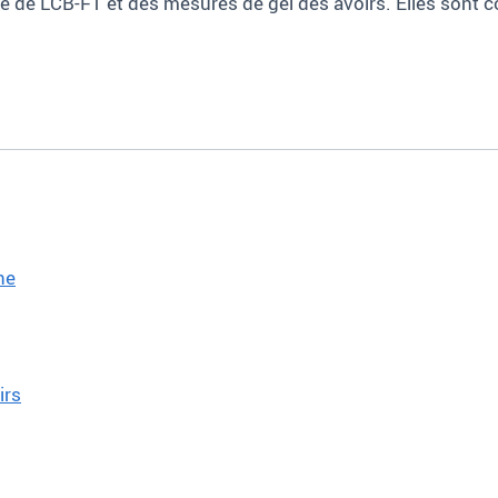
ère de LCB-FT et des mesures de gel des avoirs. Elles son
ne
irs