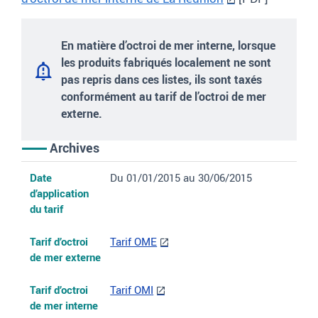
E
n matière d’octroi de mer interne, lorsque
les produits fabriqués localement ne sont
pas repris dans ces listes, ils sont taxés
conformément au tarif de l’octroi de mer
externe.
Archives
Date d’application du tarif
Tarif d’octroi de mer externe
Tarif d’octroi de mer interne
En application de
Date
Du 01/01/2015 au 30/06/2015
d’application
du tarif
Tarif d’octroi
Tarif OME
de mer externe
Tarif d’octroi
Tarif OMI
de mer interne