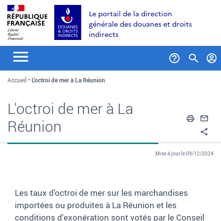
Aller
Aller
Aller
Le portail de la direction
au
à
au
générale des douanes et droits
contenu
la
menu
indirects
recherche
Formul
Accueil
L'octroi de mer à La Réunion
de
recher
L'octroi de mer à La
Impri
En
Réunion
Pa
Mise à jour le 09/12/2024
Les taux d'octroi de mer sur les marchandises
importées ou produites à La Réunion et les
conditions d'exonération sont votés par le Conseil