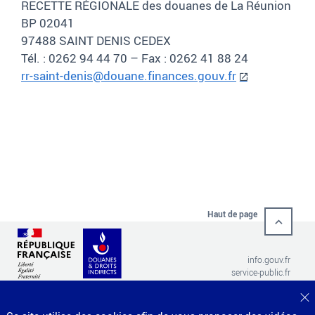
RECETTE RÉGIONALE des douanes de La Réunion
BP 02041
97488 SAINT DENIS CEDEX
Tél. : 0262 94 44 70 – Fax : 0262 41 88 24
rr-saint-denis@douane.finances.gouv.fr
Haut de page
info.gouv.fr
service-public.fr
Direction générale des
legifrance.gouv.fr
data.gouv.fr
F
douanes et droits