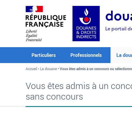
Aller
Aller
Aller
au
à
au
doua
contenu
la
menu
recherche
Le portail d
Particuliers
Professionnels
La dou
Accueil
La douane
Vous êtes admis à un concours ou sélectionn
Vous êtes admis à un conco
sans concours