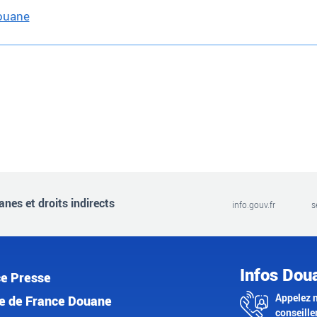
douane
nes et droits indirects
info.gouv.fr
s
Infos Dou
e Presse
Appelez 
e de France Douane
conseille