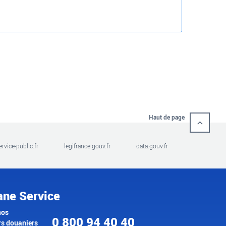
Haut de page
ervice-public.fr
legifrance.gouv.fr
data.gouv.fr
ane Service
nos
0 800 94 40 40
rs douaniers