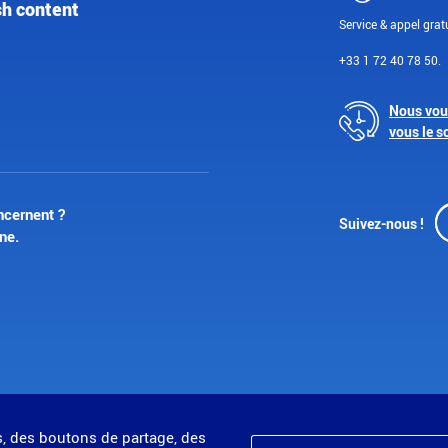
sh content
Service & appel gratu
+33 1 72 40 78 50.
Nous vou
vous le s
ncernent ?
Suivez-nous !
ne.
s, des boutons de partage, des