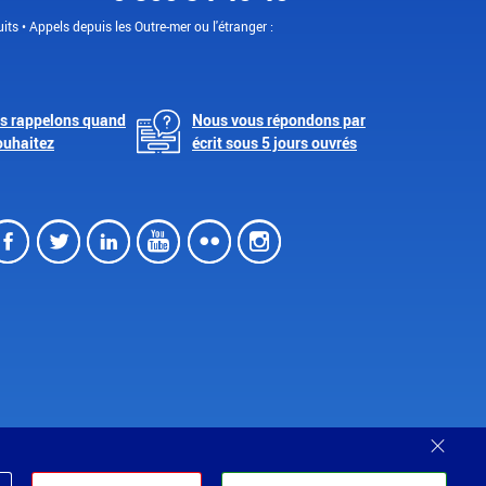
its • Appels depuis les Outre-mer ou l'étranger :
s rappelons quand
Nous vous répondons par
ouhaitez
écrit sous 5 jours ouvrés
Facebook
Twitter
LinkedIn
Youtube
Flickr
Instagram
Ferm
Partenariats