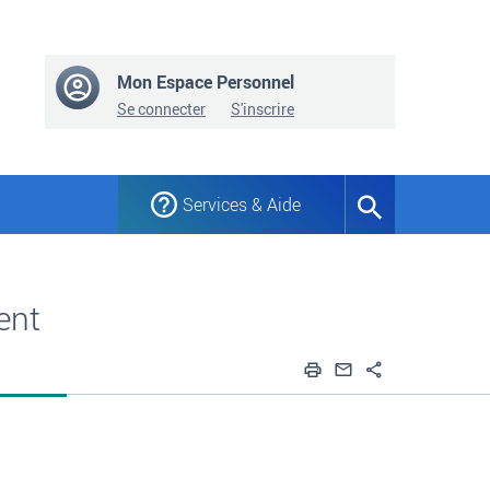
Mon Espace Personnel
Se connecter
S'inscrire
Services & Aide
Formulaire
de
recherche
ent
Imprimer
Envoyer par em
Partager