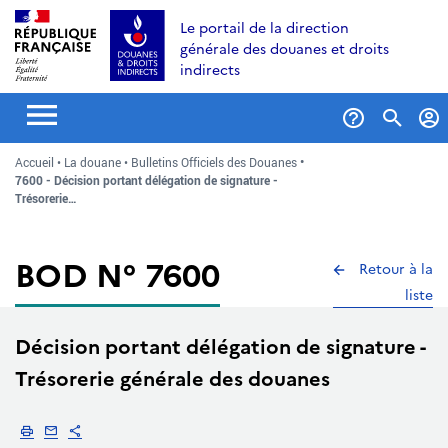
Aller
Aller
Aller
Le portail de la direction
au
à
au
générale des douanes et droits
contenu
la
menu
indirects
recherche
Formul
Accueil
La douane
Bulletins Officiels des Douanes
de
7600 - Décision portant délégation de signature -
recher
Trésorerie…
BOD N° 7600
Retour à la
liste
Décision portant délégation de signature -
Trésorerie générale des douanes
Imprimer
Envoyer par email
Partager