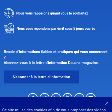
Nous vous rappelons quand vous le souhaitez
Nous vous répondons par écrit sous 5 jours ouvrés
Besoin d’informations fiables et pratiques qui vous concernent
?
Abonnez-vous à la lettre d'information Douane magazine.
S'abonner à la lettre d'information
Facebook
Twitter
LinkedIn
Youtube
Flickr
Insta
Suivez-nous !
Fe
Ce site utilise des cookies afin de vous proposer des vidéos,