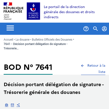
Aller
Aller
Aller
Le portail de la direction
au
à
au
générale des douanes et droits
contenu
la
menu
indirects
recherche
Formul
Accueil
La douane
Bulletins Officiels des Douanes
de
7641 - Décision portant délégation de signature -
recher
Trésorerie…
BOD N° 7641
Retour à la
liste
Décision portant délégation de signature -
Trésorerie générale des douanes
Imprimer
Envoyer par email
Partager