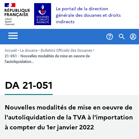
Aller
Aller
Aller
Le portail de la direction
au
à
au
générale des douanes et droits
contenu
la
menu
indirects
recherche
Formul
Accueil
La douane
Bulletins Officiels des Douanes
de
21-051 - Nouvelles modalités de mise en oeuvre de
recher
l'autoliquidation…
DA 21-051
Nouvelles modalités de mise en oeuvre de
l'autoliquidation de la TVA à l'importation
à compter du 1er janvier 2022