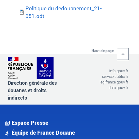
Politique du dedouanement_21-
051.odt
Haut de page
info.gouv.fr
service-public.fr
Direction générale des
legifrance.gouv.fr
data.gouv.fr
douanes et droits
indirects
Espace Presse
Équipe de France Douane