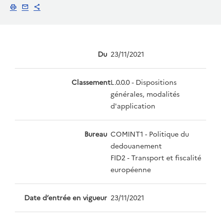
Imprimer
Envoyer par email
Partager
Du
23/11/2021
Classement
L.0.0.0 - Dispositions
générales, modalités
d'application
Bureau
COMINT1 - Politique du
dedouanement
FID2 - Transport et fiscalité
européenne
Date d’entrée en vigueur
23/11/2021