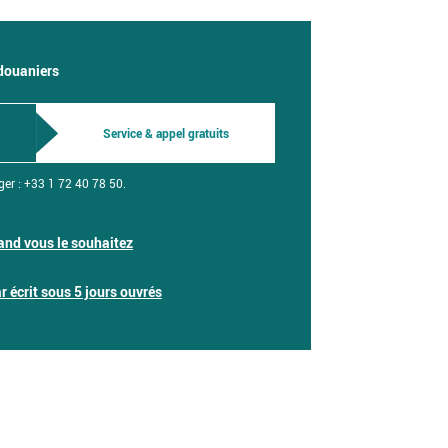
 douaniers
Service & appel gratuits
ger :
+33 1 72 40 78 50.
nd vous le souhaitez
 écrit sous 5 jours ouvrés