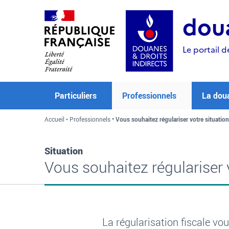
Aller
Aller
Aller
au
à
au
doua
contenu
la
menu
recherche
Le portail d
Particuliers
Professionnels
La dou
Accueil
Professionnels
Vous souhaitez régulariser votre situation
Situation
Vous souhaitez régulariser v
La régularisation fiscale vo