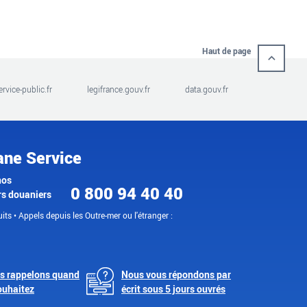
Haut de page
ervice-public.fr
legifrance.gouv.fr
data.gouv.fr
ane Service
nos
0 800 94 40 40
rs douaniers
its • Appels depuis les Outre-mer ou l'étranger :
s rappelons quand
Nous vous répondons par
ouhaitez
écrit sous 5 jours ouvrés