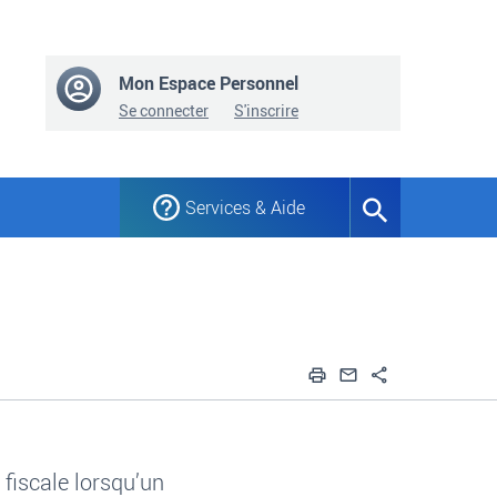
Mon Espace Personnel
Se connecter
S'inscrire
Services & Aide
Formulaire
de
recherche
Imprimer
Envoyer par em
Partager
fiscale lorsqu’un