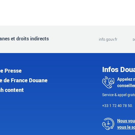
nes et droits indirects
info.gouv.fr
s
Infos Dou
e Presse
Appelez 
e de France Douane
conseille
sh content
Service & appel gratu
+33 1 72 40 78 50.
Nous vou
vous le s