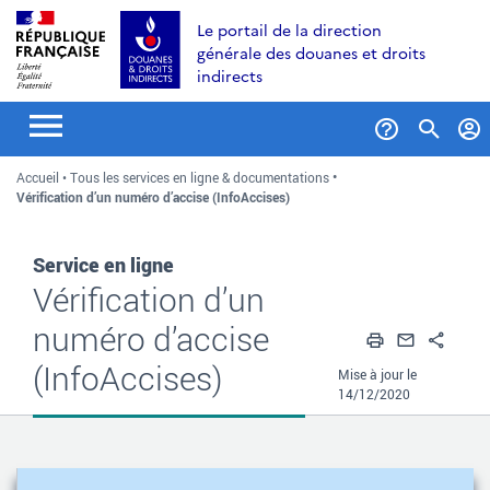
Aller
Aller
Aller
Le portail de la direction
au
à
au
générale des douanes et droits
contenu
la
menu
indirects
recherche
Formul
Accueil
Tous les services en ligne & documentations
de
Vérification d’un numéro d’accise (InfoAccises)
recher
Service en ligne
Vérification d’un
numéro d’accise
Imprimer
Envoyer
Part
(InfoAccises)
Mise à jour le
14/12/2020