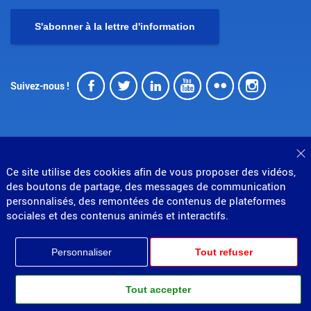
S'abonner à la lettre d'information
Facebook
Twitter
LinkedIn
Youtube
Flickr
Insta
Suivez-nous !
F
Ce site utilise des cookies afin de vous proposer des vidéos,
© Direction générale des douanes et droits indirects
des boutons de partage, des messages de communication
MENU
personnalisés, des remontées de contenus de plateformes
Mentions légales
Données personnelles
Gestion des cookies
Accessibilité : partiellement conforme
sociales et des contenus animés et interactifs.
PIED
Plan du site
Partenariats
DE
Personnaliser
Tout refuser
PAGE
Tout accepter