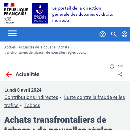
Aller
Aller
Aller
Le portail de la direction
au
à
au
générale des douanes et droits
contenu
la
menu
indirects
recherche
Formul
Accueil
Actualités de la douane
Achats
de
transfrontaliers de tabacs : de nouvelles règles pour…
recher
Impri
En
Actualités
Pa
Lundi 8 avril 2024
Contributions indirectes
Lutte contre la fraude et les
trafics
Tabacs
Achats transfrontaliers de
tabacs : de nouvelles règles