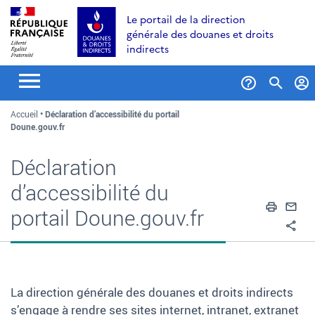
Aller
Aller
Aller
Le portail de la direction
au
à
au
générale des douanes et droits
contenu
la
menu
indirects
recherche
Formul
Accueil
Déclaration d’accessibilité du portail
de
Doune.gouv.fr
recher
Déclaration
d’accessibilité du
Impri
En
portail Doune.gouv.fr
Pa
La direction générale des douanes et droits indirects
s’engage à rendre ses sites internet, intranet, extranet