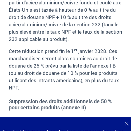
partir d’acier/aluminium/cuivre fondu et coulé aux
États-Unis est taxée à hauteur de 0 % au titre du
droit de douane NPF + 10 % au titre des droits
acier/aluminium/cuivre de la section 232 (taux le
plus élevé entre le taux NPF et le taux de la section
232 applicable au produit).
er
Cette réduction prend fin le 1
janvier 2028. Ces
marchandises seront alors soumises au droit de
douane de 25 % prévu par la liste de l'annexe I-B
(ou au droit de douane de 10 % pour les produits
utilisant des intrants américains), en plus du taux
NPF.
Suppression des droits additionnels de 50 %
pour certains produits (annexe II)
Certains produits dérivés de l'acier et de
F
l'aluminium sont désormais exclus du champ