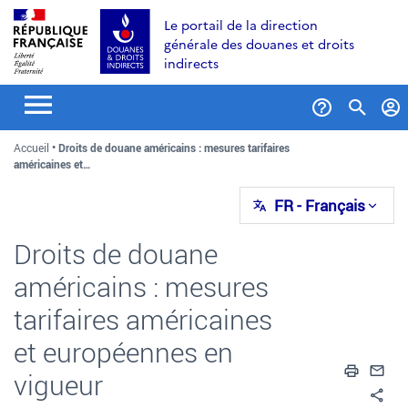
Aller
Aller
Aller
Le portail de la direction
au
à
au
générale des douanes et droits
contenu
la
menu
indirects
recherche
Formul
Accueil
Droits de douane américains : mesures tarifaires
de
américaines et…
recher
FR
- Français
Droits de douane
américains : mesures
tarifaires américaines
et européennes en
Impri
En
vigueur
Pa