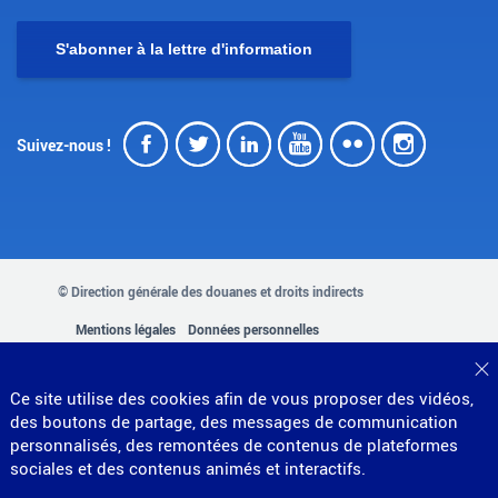
S'abonner à la lettre d'information
Facebook
Twitter
LinkedIn
Youtube
Flickr
Insta
Suivez-nous !
© Direction générale des douanes et droits indirects
MENU
Mentions légales
Données personnelles
Gestion des cookies
Accessibilité : partiellement conforme
PIED
Plan du site
F
Ce site utilise des cookies afin de vous proposer des vidéos,
Partenariats
DE
des boutons de partage, des messages de communication
personnalisés, des remontées de contenus de plateformes
PAGE
sociales et des contenus animés et interactifs.