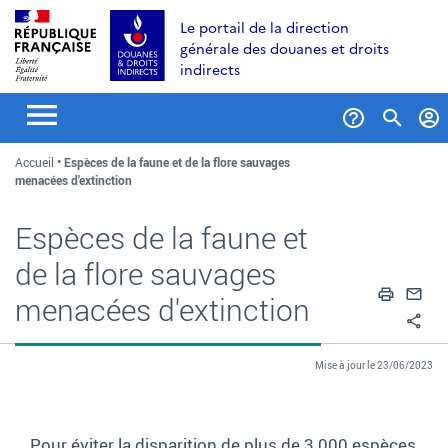
Aller
Aller
Aller
Le portail de la direction
au
à
au
générale des douanes et droits
contenu
la
menu
indirects
recherche
Formul
Accueil
Espèces de la faune et de la flore sauvages
de
menacées d'extinction
recher
Espèces de la faune et
de la flore sauvages
Impri
En
menacées d'extinction
Pa
Mise à jour le 23/06/2023
Pour éviter la disparition de plus de 3 000 espèces