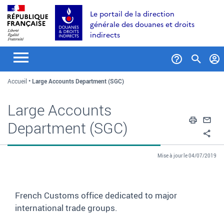
Aller
Aller
Aller
Le portail de la direction
au
à
au
générale des douanes et droits
contenu
la
menu
indirects
recherche
Formul
Accueil
Large Accounts Department (SGC)
de
recher
Large Accounts
Impri
En
Department (SGC)
Pa
Mise à jour le 04/07/2019
French Customs office dedicated to major
international trade groups.