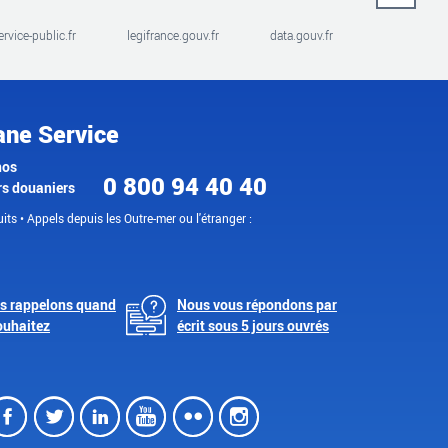
ervice-public.fr
legifrance.gouv.fr
data.gouv.fr
ane Service
nos
0 800 94 40 40
rs douaniers
its • Appels depuis les Outre-mer ou l'étranger :
s rappelons quand
Nous vous répondons par
ouhaitez
écrit sous 5 jours ouvrés
Facebook
Twitter
LinkedIn
Youtube
Flickr
Instagram