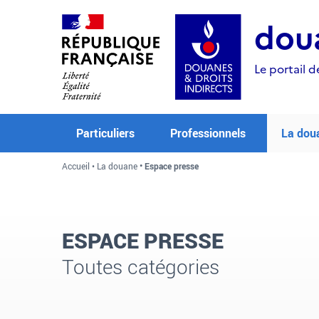
Aller
Aller
Aller
au
à
au
doua
contenu
la
menu
recherche
Le portail d
Particuliers
Professionnels
La dou
Accueil
La douane
Espace presse
ESPACE PRESSE
Toutes catégories