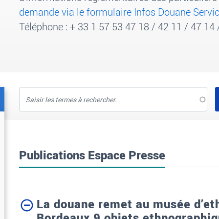
demande via le formulaire Infos Douane Servi
Téléphone
: +
33
1
57
53
47
18
/ 42
11
/ 47
14
Recherche
en texte
intégral
Publications Espace Presse
La douane remet au musée d’eth
Bordeaux 9 objets ethnographiqu