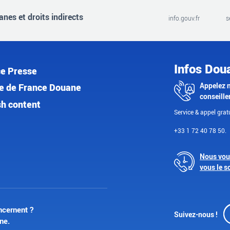
nes et droits indirects
info.gouv.fr
s
Infos Dou
e Presse
Appelez 
e de France Douane
conseille
sh content
Service & appel gratu
+33 1 72 40 78 50.
Nous vou
vous le s
ncernent ?
Suivez-nous !
ne.