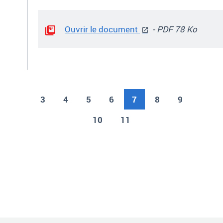
Ouvrir le document
- PDF 78 Ko
3
4
5
6
7
Page courante
8
9
10
11