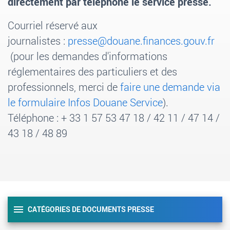
directement par téléphone le service presse.
Courriel
réservé aux
journalistes
:
presse@douane.finances.gouv.fr
(pour les demandes d'informations
réglementaires des particuliers et des
professionnels
,
merci de
faire une demande via
le formulaire Infos Douane Service
).
Téléphone
: +
33
1
57
53
47
18
/ 42
11
/ 47
14
/
43
18 / 48 89
CATÉGORIES DE DOCUMENTS PRESSE