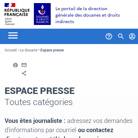
Aller
Aller
Aller
Le portail de la direction
au
à
au
générale des douanes et droits
contenu
la
menu
indirects
recherche
Formul
Accueil
La douane
Espace presse
de
recher
Imprimer
Envoyer par email
Partager
ESPACE PRESSE
Toutes catégories
Vous êtes journaliste
:
adressez vos demandes
d'informations par courriel
ou contactez