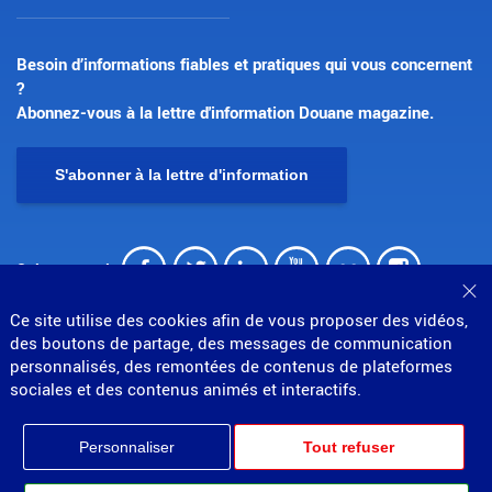
Besoin d’informations fiables et pratiques qui vous concernent
?
Abonnez-vous à la lettre d'information Douane magazine.
S'abonner à la lettre d'information
Facebook
Twitter
LinkedIn
Youtube
Flickr
Insta
Suivez-nous !
Fe
Ce site utilise des cookies afin de vous proposer des vidéos,
des boutons de partage, des messages de communication
personnalisés, des remontées de contenus de plateformes
sociales et des contenus animés et interactifs.
© Direction générale des douanes et droits indirects
Personnaliser
Tout refuser
MENU
Mentions légales
Données personnelles
Gestion des cookies
Accessibilité : partiellement conforme
Plan du site