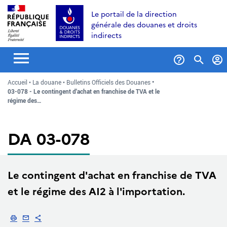
Aller
Aller
Aller
Le portail de la direction
au
à
au
générale des douanes et droits
contenu
la
menu
indirects
recherche
Formul
Accueil
La douane
Bulletins Officiels des Douanes
de
03-078 - Le contingent d'achat en franchise de TVA et le
recher
régime des…
DA 03-078
Le contingent d'achat en franchise de TVA
et le régime des AI2 à l'importation.
Imprimer
Envoyer par email
Partager