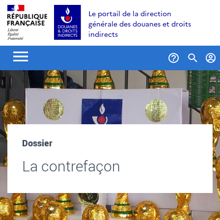
Aller
Aller
Aller
Le portail de la direction
au
à
au
générale des douanes et droits
contenu
la
menu
indirects
recherche
Formul
de
recher
Dossier
La contrefaçon