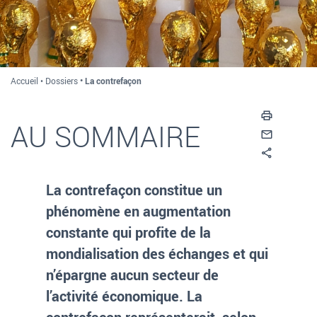
Accueil
Dossiers
La contrefaçon
Imprim
AU SOMMAIRE
Envoyer
Partag
La contrefaçon constitue un
phénomène en augmentation
constante qui profite de la
mondialisation des échanges et qui
n’épargne aucun secteur de
l’activité économique. La