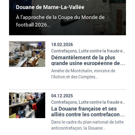
Douane de Marne-La-Vallée
À l'approche de la Coupe du Monde de
football 2026…
18.02.2026
Contrefaçons, Lutte contre la fraude et
Démantèlement de la plus
les trafics
grande usine européenne de
parfums contrefaits en
Amélie de Montchalin, ministre de
Catalogne
l’Action et des Comptes…
04.12.2025
Contrefaçons, Lutte contre la fraude et
La Douane française et ses
les trafics
alliés contre les contrefaçons
de parfums
Dans le cadre du plan national de lutte
anticontrefaçon, la Douane…