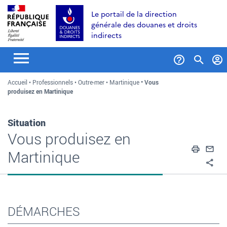
Aller
Aller
Aller
Le portail de la direction
au
à
au
générale des douanes et droits
contenu
la
menu
indirects
recherche
Formul
Accueil
Professionnels
Outre-mer
Martinique
Vous
de
produisez en Martinique
recher
Situation
Vous produisez en
Impri
En
Martinique
Pa
DÉMARCHES