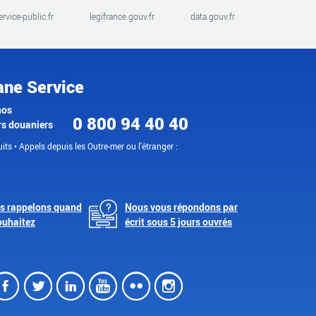
ervice-public.fr
legifrance.gouv.fr
data.gouv.fr
ane Service
nos
0 800 94 40 40
rs douaniers
its • Appels depuis les Outre-mer ou l'étranger :
s rappelons quand
Nous vous répondons par
ouhaitez
écrit sous 5 jours ouvrés
Facebook
Twitter
LinkedIn
Youtube
Flickr
Instagram