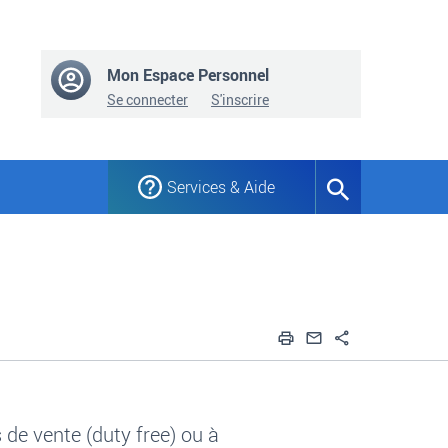
Mon Espace Personnel
Se connecter
S'inscrire
Services & Aide
Formulaire
de
recherche
Imprimer
Envoyer par em
Partager
de vente (
duty free
) ou à