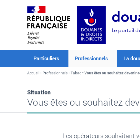
Aller
Aller
Aller
au
à
au
doua
contenu
la
menu
recherche
Le portail d
Particuliers
Professionnels
La dou
Accueil
Professionnels
Tabac
Vous êtes ou souhaitez devenir a
Situation
Vous êtes ou souhaitez dev
Les opérateurs souhaitant v