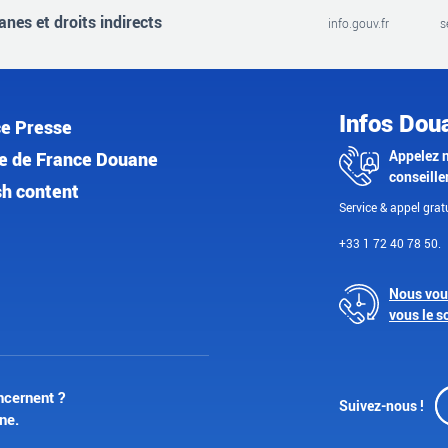
nes et droits indirects
info.gouv.fr
s
Infos Dou
e Presse
Appelez 
e de France Douane
conseille
sh content
Service & appel gratu
+33 1 72 40 78 50.
Nous vou
vous le s
ncernent ?
Suivez-nous !
ne.