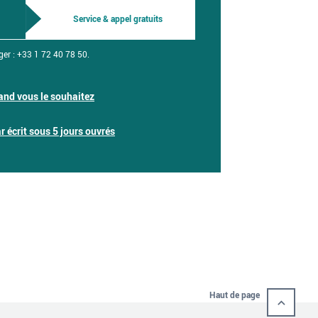
Service & appel gratuits
ger :
+33 1 72 40 78 50.
nd vous le souhaitez
 écrit sous 5 jours ouvrés
Haut de page