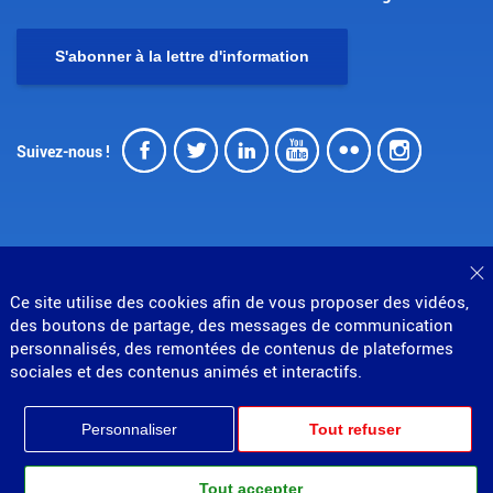
S'abonner à la lettre d'information
Facebook
Twitter
LinkedIn
Youtube
Flickr
Insta
Suivez-nous !
F
© Direction générale des douanes et droits indirects
Ce site utilise des cookies afin de vous proposer des vidéos,
des boutons de partage, des messages de communication
MENU
Mentions légales
Données personnelles
personnalisés, des remontées de contenus de plateformes
Gestion des cookies
Accessibilité : partiellement conforme
sociales et des contenus animés et interactifs.
PIED
Plan du site
Partenariats
DE
Personnaliser
Tout refuser
PAGE
Tout accepter