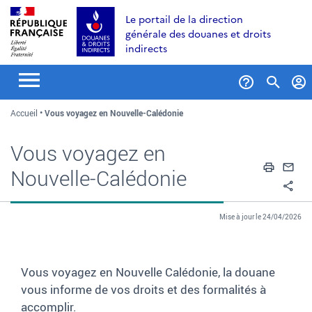
Aller
Aller
Aller
Le portail de la direction
au
à
au
générale des douanes et droits
contenu
la
menu
indirects
recherche
Formul
Accueil
Vous voyagez en Nouvelle-Calédonie
de
recher
Vous voyagez en
Impri
En
Nouvelle-Calédonie
Pa
Mise à jour le 24/04/2026
Vous voyagez en Nouvelle Calédonie, la douane
vous informe de vos droits et des formalités à
accomplir.