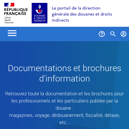
Aller
Aller
Aller
Le portail de la direction
au
à
au
générale des douanes et droits
contenu
la
menu
indirects
recherche
Formul
de
recher
Documentations et brochures
d'information
Retrouvez toute la documentation et les brochures pour
les professionnels et les particuliers publiée par la
douane :
magazines, voyage, dédouanement, fiscalité, détaxe,
etc...