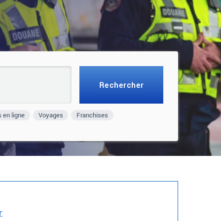
 en ligne
Voyages
Franchises
r