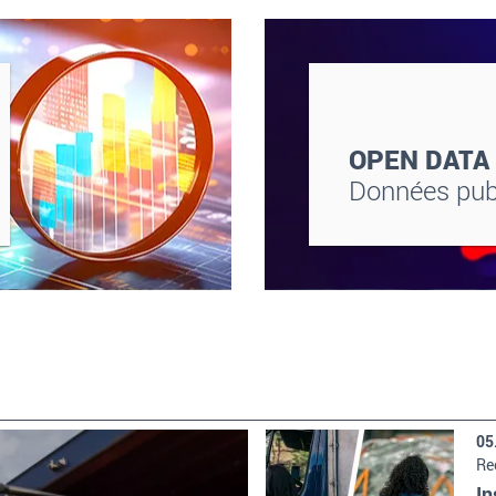
OPEN DATA
Données pub
05
Re
In