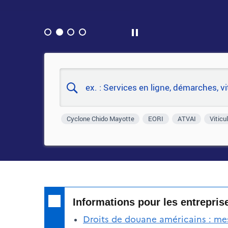
Lecture/Pause
Cyclone Chido Mayotte
EORI
ATVAI
Viticu
Informations pour les entrepris
Droits de douane américains : mes