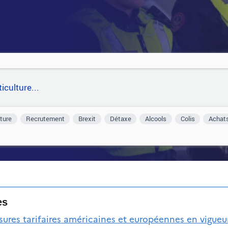
lture
Recrutement
Brexit
Détaxe
Alcools
Colis
Achats
es
ures tarifaires américaines et européennes en vigueu