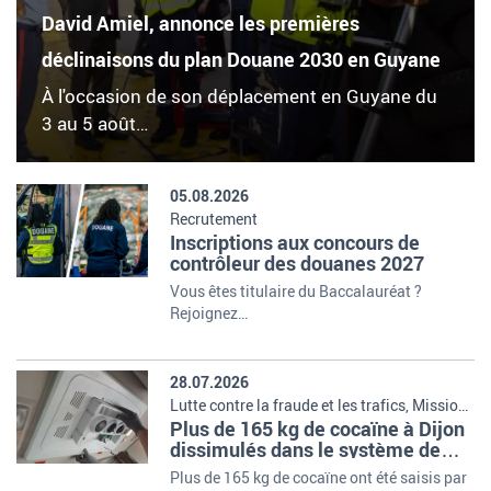
David Amiel, annonce les premières
déclinaisons du plan Douane 2030 en Guyane
À l'occasion de son déplacement en Guyane du
3 au 5 août…
05.08.2026
Recrutement
Inscriptions aux concours de
contrôleur des douanes 2027
Vous êtes titulaire du Baccalauréat ?
Rejoignez…
28.07.2026
Lutte contre la fraude et les trafics, Missions
Plus de 165 kg de cocaïne à Dijon
et organisation de la douane
dissimulés dans le système de
climatisation d'un poids lourd
Plus de 165 kg de cocaïne ont été saisis par