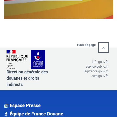
Haut de page
info.gouv.fr
service-public.fr
Direction générale des
legifrance.gouv.fr
data.gouv.fr
douanes et droits
indirects
Espace Presse
Équipe de France Douane