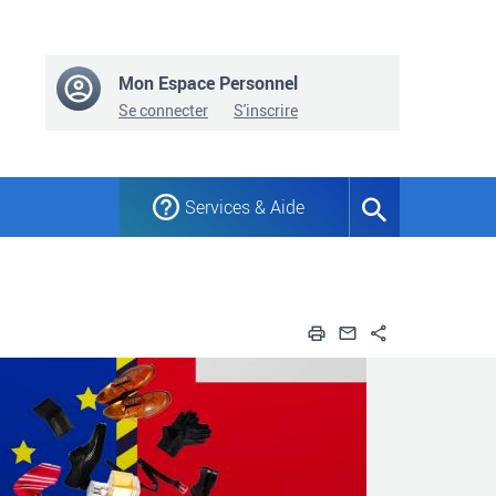
Mon Espace Personnel
Se connecter
S'inscrire
Services & Aide
Formulaire
de
recherche
Imprimer
Envoyer par em
Partager