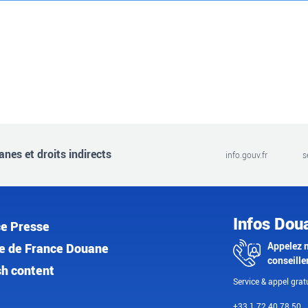
nes et droits indirects
info.gouv.fr
s
Infos Dou
e Presse
Appelez 
e de France Douane
conseille
sh content
Service & appel gratu
+33 1 72 40 78 50.