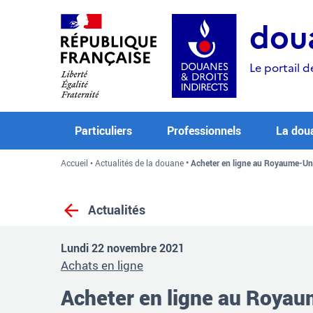
Aller
Aller
Aller
au
à
au
doua
contenu
la
menu
recherche
Le portail d
Particuliers
Professionnels
La dou
Accueil
Actualités de la douane
Acheter en ligne au Royaume-Uni 
Actualités
Lundi 22 novembre 2021
Achats en ligne
Acheter en ligne au Roya