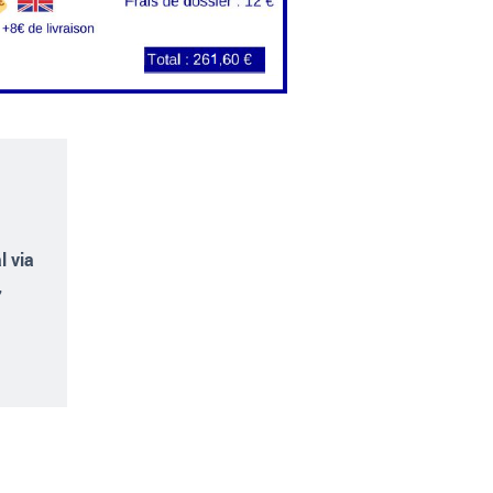
l via
,