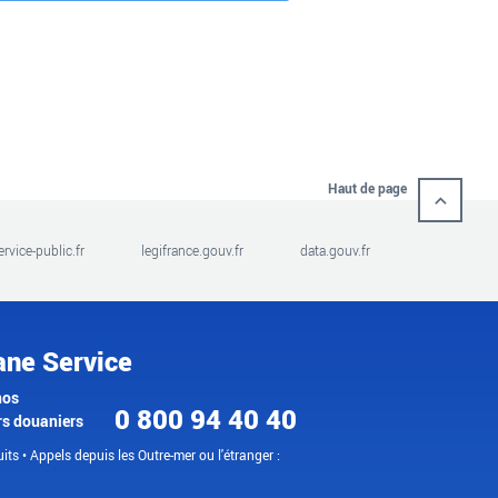
Haut de page
ervice-public.fr
legifrance.gouv.fr
data.gouv.fr
ane Service
nos
0 800 94 40 40
rs douaniers
its • Appels depuis les Outre-mer ou l'étranger :