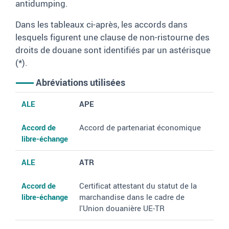
antidumping.
Dans les tableaux ci-après, les accords dans
lesquels figurent une clause de non-ristourne des
droits de douane sont identifiés par un astérisque
(*).
Abréviations utilisées
ALE
Accord de libre-échange
ALE
APE
Accord de
Accord de partenariat économique
libre-échange
ALE
ATR
Accord de
Certificat attestant du statut de la
libre-échange
marchandise dans le cadre de
l'Union douanière UE-TR