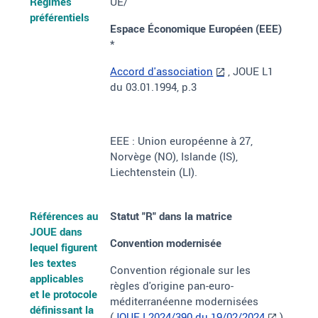
Régimes
UE/
préférentiels
Espace Économique Européen (EEE)
*
Accord d'association
, JOUE L1
du 03.01.1994, p.3
EEE : Union européenne à 27,
Norvège (NO), Islande (IS),
Liechtenstein (LI).
Références au
Statut "R"
dans la matrice
JOUE dans
Convention modernisée
lequel figurent
les textes
Convention régionale sur les
applicables
règles d'origine pan-euro-
et le protocole
méditerranéenne modernisées
définissant la
(
JOUE L2024/390 du 19/02/2024
)