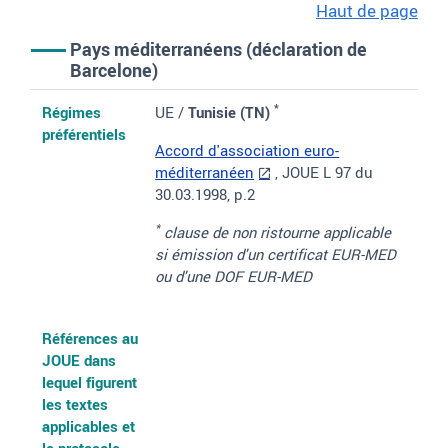
Haut de page
Pays méditerranéens (déclaration de
Barcelone)
Régimes préférentiels
Références au JOUE dans lequel figurent les textes applicables 
Documents justificatifs de l'origine
*
Régimes
UE /
Tunisie (TN)
préférentiels
Accord d'association euro-
méditerranéen
, JOUE L 97 du
30.03.1998, p.2
*
clause de non ristourne applicable
si émission d'un certificat EUR-MED
ou d'une DOF EUR-MED
Références au
JOUE dans
lequel figurent
les textes
applicables et