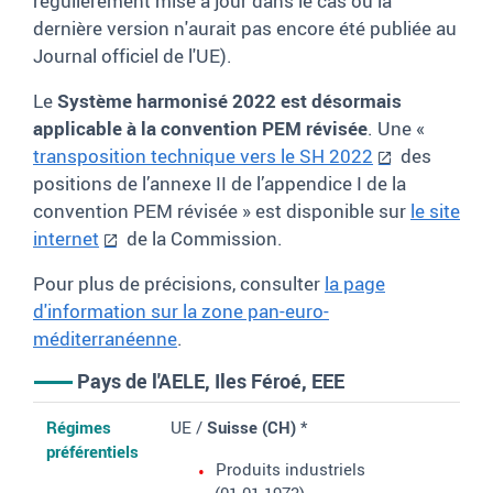
régulièrement mise à jour dans le cas où la
dernière version n'aurait pas encore été publiée au
Journal officiel de l'UE).
Le
Système harmonisé 2022 est désormais
applicable à la convention PEM révisée
. Une «
transposition technique vers le SH 2022
des
positions de l’annexe II de l’appendice I de la
convention PEM révisée » est disponible sur
le site
internet
de la Commission.
Pour plus de précisions, consulter
la page
d'information sur la zone pan-euro-
méditerranéenne
.
Pays de l'AELE, Iles Féroé, EEE
Régimes préférentiels
Références au JOUE dans lequel figurent les textes applicable
Documents justificatifs de l'origine
Régimes
UE /
Suisse (CH)
*
et le protocole définissant la notion de «
produit originaire
»
préférentiels
Produits industriels