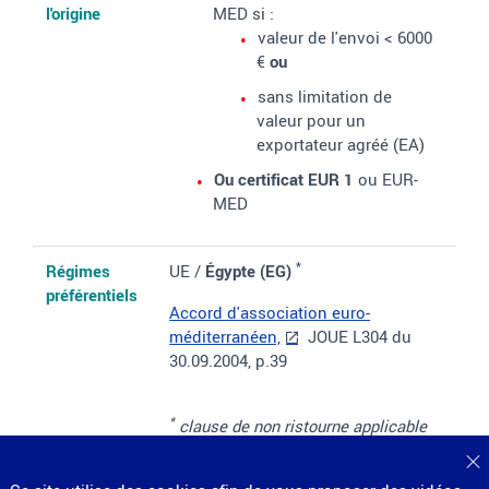
l'origine
MED si
:
valeur de l'envoi < 6000
€
ou
sans limitation de
valeur pour un
exportateur agréé (EA)
Ou certificat EUR 1
ou EUR-
MED
*
Régimes
UE /
Égypte
(EG)
préférentiels
Accord d'association euro-
méditerranéen,
JOUE L304 du
30.09.2004, p.39
*
clause de non ristourne applicable
si émission d'un certificat EUR-MED
F
ou d'une DOF EUR-MED