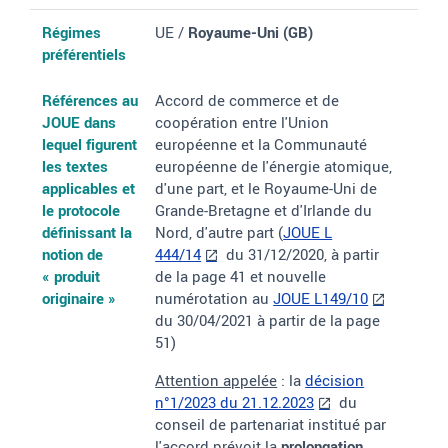
Régimes préférentiels
Références au JOUE dans lequel figurent les textes applicables 
Documents justificatifs de l'origine
Régimes
UE /
Royaume-Uni
(GB)
préférentiels
Références au
Accord de commerce et de
JOUE dans
coopération entre l'Union
lequel figurent
européenne et la Communauté
les textes
européenne de l'énergie atomique,
applicables et
d'une part, et le Royaume-Uni de
le protocole
Grande-Bretagne et d'Irlande du
définissant la
Nord, d'autre part (
JOUE L
notion de
444/14
du 31/12/2020, à partir
«
produit
de la page 41 et nouvelle
originaire
»
numérotation au
JOUE L149/10
du 30/04/2021 à partir de la page
51)
Attention appelée
: la
décision
n°1/2023 du 21.12.2023
du
conseil de partenariat institué par
l'accord prévoit la
prolongation