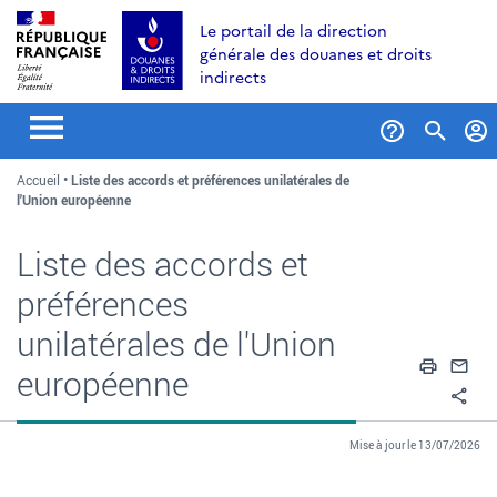
Aller
Aller
Aller
Le portail de la direction
au
à
au
générale des douanes et droits
contenu
la
menu
indirects
recherche
Formul
Accueil
Liste des accords et préférences unilatérales de
de
l'Union européenne
recher
Liste des accords et
préférences
unilatérales de l'Union
Impri
En
européenne
Pa
Mise à jour le 13/07/2026