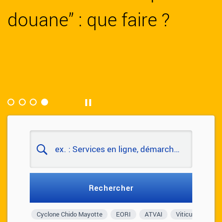
douane” : que faire ?
peut-on transporter dans
la douane 2026-2027
d'immatriculation EORI
sa valise ?
Lecture/Pause
Cyclone Chido Mayotte
EORI
ATVAI
Viticulture