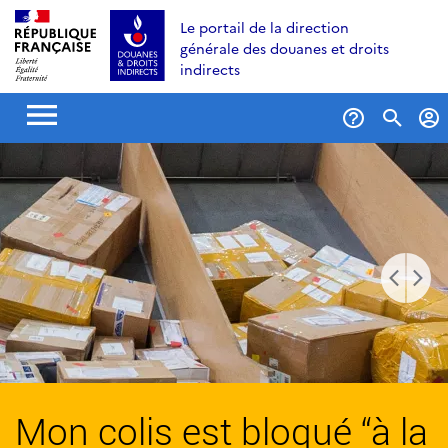
Aller
Aller
Aller
Le portail de la direction
au
à
au
générale des douanes et droits
contenu
la
menu
indirects
recherche
Formu
de
reche
Mon colis est bloqué “à la
Quelle quantité de tabac
Calendrier des concours 
Faire une demande