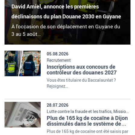
David Amiel, annonce les premières
déclinaisons du plan Douane 2030 en Guyane
À l'occasion de son déplacement en Guyane du
3 au 5 août…
05.08.2026
Recrutement
Inscriptions aux concours de
contrôleur des douanes 2027
Vous êtes titulaire du Baccalauréat ?
Rejoignez…
28.07.2026
Lutte contre la fraude et les trafics, Missions
Plus de 165 kg de cocaïne à Dijon
et organisation de la douane
dissimulés dans le système de
climatisation d'un poids lourd
Plus de 165 kg de cocaïne ont été saisis par