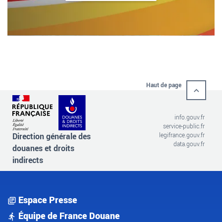
Haut de page
info.gouv.fr
service-public.fr
Direction générale des
legifrance.gouv.fr
data.gouv.fr
douanes et droits
indirects
Espace Presse
Équipe de France Douane