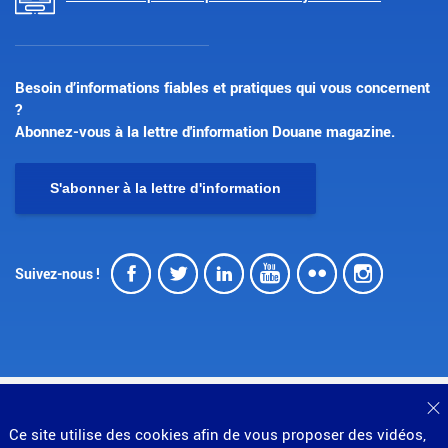
Besoin d’informations fiables et pratiques qui vous concernent
?
Abonnez-vous à la lettre d'information Douane magazine.
S'abonner à la lettre d'information
Facebook
Twitter
LinkedIn
Youtube
Flickr
Insta
Suivez-nous !
© Direction générale des douanes et droits indirects
F
Ce site utilise des cookies afin de vous proposer des vidéos,
Mentions légales
Données personnelles