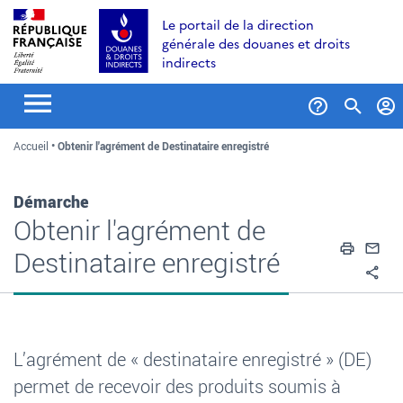
Aller
Aller
Aller
Le portail de la direction
au
à
au
générale des douanes et droits
contenu
la
menu
indirects
recherche
Formul
Accueil
Obtenir l'agrément de Destinataire enregistré
de
recher
Démarche
Obtenir l'agrément de
Impri
En
Destinataire enregistré
Pa
L’agrément de «
destinataire enregistré
» (DE)
permet de recevoir des produits soumis à