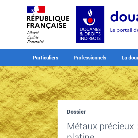
Aller
Aller
Aller
au
à
au
doua
contenu
la
menu
recherche
Le portail d
Particuliers
Professionnels
La dou
Dossier
Métaux précieux :
platine