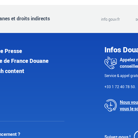
nes et droits indirects
info.gouv.fr
s
Infos Dou
e Presse
Appelez 
e de France Douane
conseille
sh content
Service & appel gratu
+33 1 72 40 78 50.
Nous vou
vous le s
ncernent ?
Suivez-nous !