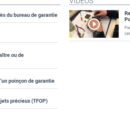
VIDÉOS
Re
ès du bureau de garantie
Po
Par
car
ître ou de
’un poinçon de garantie
objets précieux (TFOP)