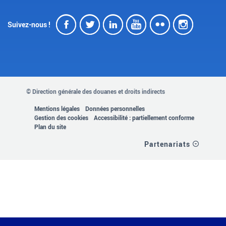
Facebook
Twitter
LinkedIn
Youtube
Flickr
Insta
Suivez-nous !
© Direction générale des douanes et droits indirects
MENU
Mentions légales
Données personnelles
Gestion des cookies
Accessibilité : partiellement conforme
PIED
Plan du site
Partenariats
DE
PAGE