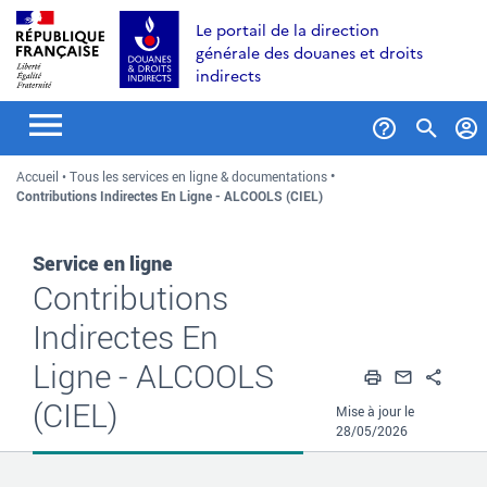
Aller
Aller
Aller
Le portail de la direction
au
à
au
générale des douanes et droits
contenu
la
menu
indirects
recherche
Formul
Accueil
Tous les services en ligne & documentations
de
Contributions Indirectes En Ligne - ALCOOLS (CIEL)
recher
Service en ligne
Contributions
Indirectes En
Ligne - ALCOOLS
Imprimer
Envoyer
Part
(CIEL)
Mise à jour le
28/05/2026