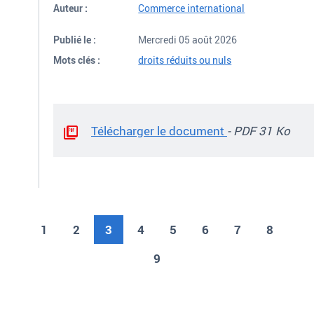
Auteur :
Commerce international
Publié le :
Mercredi 05 août 2026
Mots clés :
droits réduits ou nuls
Télécharger le document
- PDF 31 Ko
1
2
3
Page courante
4
5
6
7
8
9