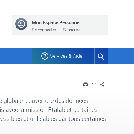
Mon Espace Personnel
Se connecter
S'inscrire
Services & Aide
Formulaire
de
recherche
Imprimer
Envoyer par em
Partager
e globale d’ouverture des données
çais avec la mission Etalab et certaines
essibles et utilisables par tous certaines