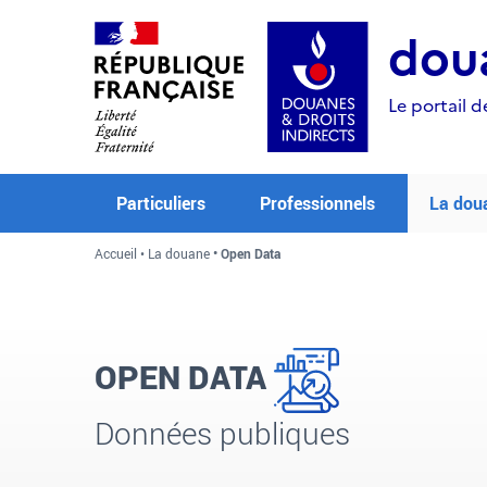
Aller
Aller
Aller
au
à
au
doua
contenu
la
menu
recherche
Le portail d
Particuliers
Professionnels
La dou
Accueil
La douane
Open Data
OPEN DATA
Données publiques